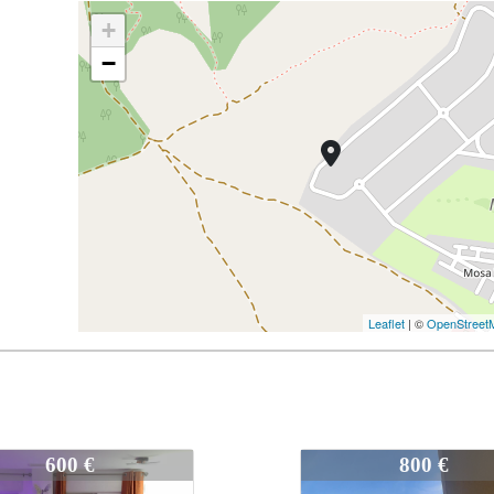
+
−
Leaflet
| ©
OpenStreet
3171
800 €
700 €