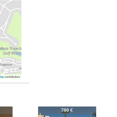
Map
contributors
3171
900 €