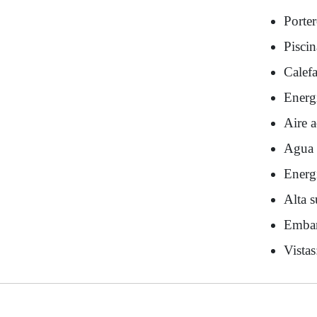
Porte
Pisci
Calef
Energí
Aire 
Agua 
Energí
Alta s
Embar
Vistas