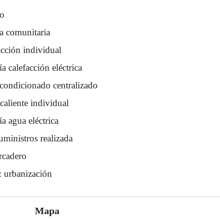
ro
na comunitaria
acción individual
a calefacción eléctrica
acondicionado centralizado
caliente individual
a agua eléctrica
uministros realizada
cadero
: urbanización
Mapa