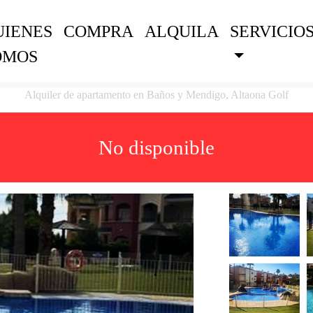
UIENES
COMPRA
ALQUILA
SERVICIO
OMOS
Alquiler de apartamento en Baños y Mendigo, Altaona Golf
No disponible