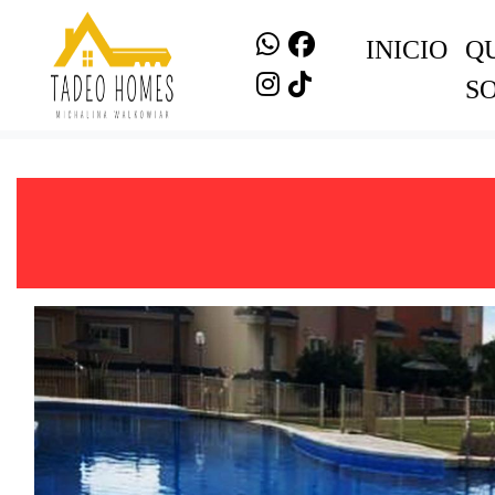
INICIO
Q
S