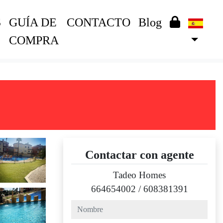
S
GUÍA DE
CONTACTO
Blog
COMPRA
Contactar con agente
Tadeo Homes
664654002
/
608381391
nombre