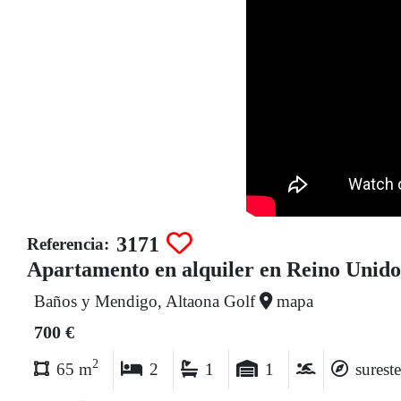
3171
Referencia:
Apartamento en alquiler en Reino Unido
Baños y Mendigo, Altaona Golf
mapa
700 €
2
65 m
2
1
1
sureste