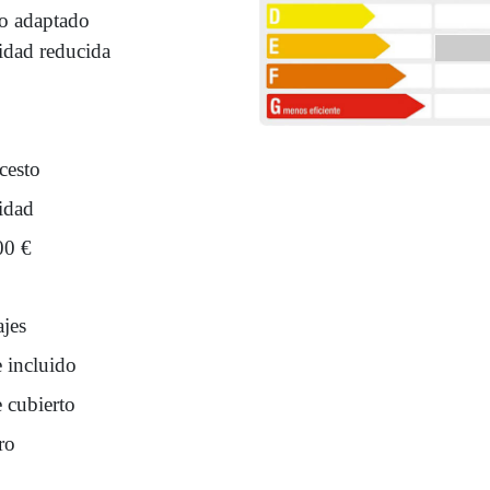
o adaptado
idad reducida
cesto
idad
00 €
ajes
e incluido
 cubierto
ro