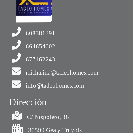
608381391
664654002
677162243
michalina@tadeohomes.com
info@tadeohomes.com
Dirección
C/ Nispolero, 36
30590 Gea y Truyols