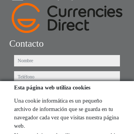
Contacto
nombre
teléfono
Esta página web utiliza cookies
e-mail
Una cookie informática es un pequeño
He leído y acepto las condiciones de uso y
política
archivo de información que se guarda en tu
de privacidad
navegador cada vez que visitas nuestra página
web.
mensaje