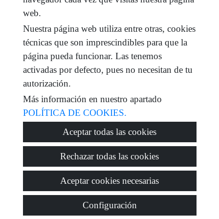
web.
He leído y acepto las condiciones de uso y
política
de privacidad
Nuestra página web utiliza entre otras, cookies
técnicas que son imprescindibles para que la
mensaje
página pueda funcionar. Las tenemos
activadas por defecto, pues no necesitan de tu
autorización.
Captcha
Más información en nuestro apartado
POLÍTICA DE COOKIES.
Aceptar todas las cookies
Enviar
Rechazar todas las cookies
Aceptar cookies necesarias
Configuración
© 2026
Tadeo Homes
·
Política de privacidad
·
Política de