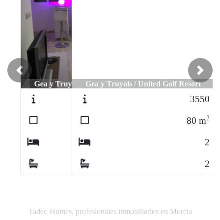
Previous
Next
Gea y Truyols / United Golf Resort
3550
2
80
m
2
2
Tadeo Homes, profesionales inmobiliarios en Murcia