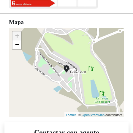
Mapa
+
−
Leaflet
| ©
OpenStreetMap
contributors
Contactar con agente