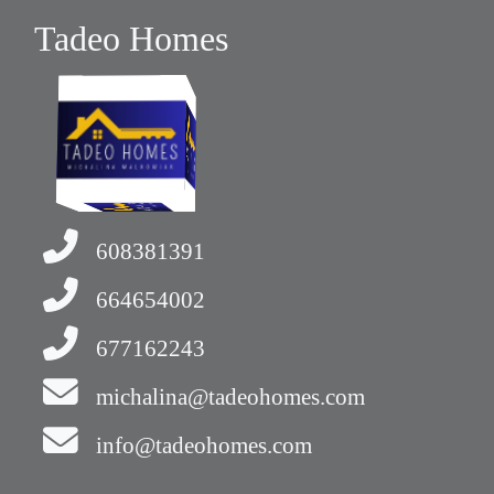
Tadeo Homes
608381391
664654002
677162243
michalina@tadeohomes.com
info@tadeohomes.com