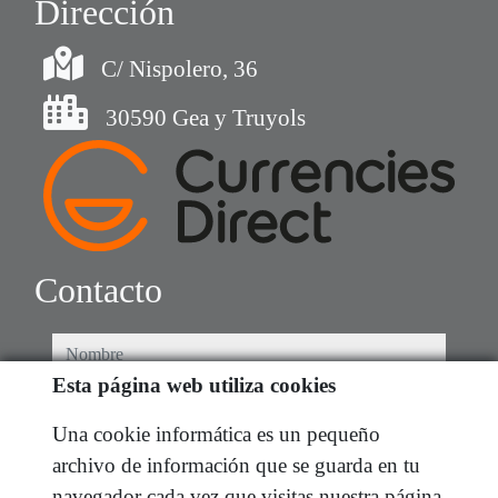
Dirección
C/ Nispolero, 36
30590 Gea y Truyols
Contacto
nombre
Esta página web utiliza cookies
teléfono
Una cookie informática es un pequeño
archivo de información que se guarda en tu
e-mail
navegador cada vez que visitas nuestra página