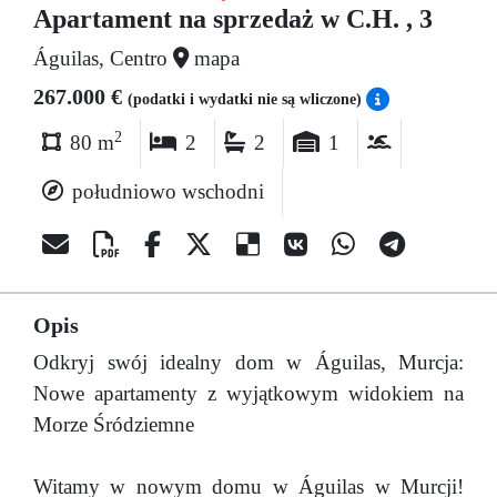
Apartament na sprzedaż w C.H. , 3
Águilas, Centro
mapa
267.000 €
(podatki i wydatki nie są wliczone)
2
80 m
2
2
1
południowo wschodni
Opis
Odkryj swój idealny dom w Águilas, Murcja:
Nowe apartamenty z wyjątkowym widokiem na
Morze Śródziemne
Witamy w nowym domu w Águilas w Murcji!