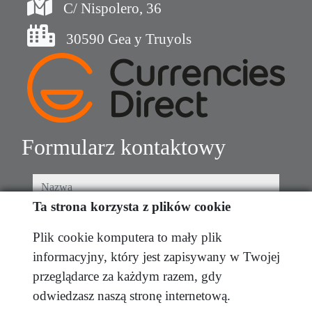
C/ Nispolero, 36
30590 Gea y Truyols
Formularz kontaktowy
nazwa
Ta strona korzysta z plików cookie
telefon
Plik cookie komputera to mały plik
informacyjny, który jest zapisywany w Twojej
e-mail
przeglądarce za każdym razem, gdy
odwiedzasz naszą stronę internetową.
Przeczytałem i akceptuję warunki użytkowania i
polityka prywatności