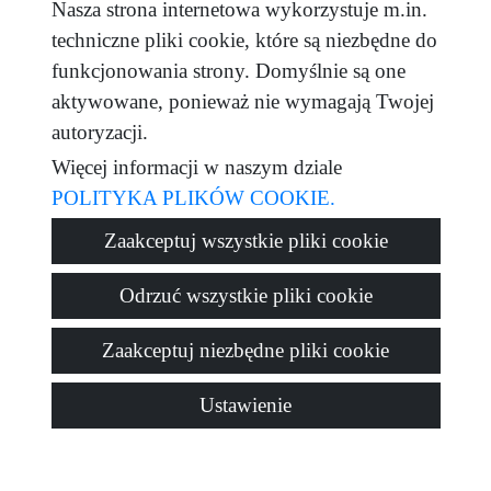
Nasza strona internetowa wykorzystuje m.in.
techniczne pliki cookie, które są niezbędne do
wiadomość
funkcjonowania strony. Domyślnie są one
aktywowane, ponieważ nie wymagają Twojej
autoryzacji.
Captcha
Więcej informacji w naszym dziale
POLITYKA PLIKÓW COOKIE.
Zaakceptuj wszystkie pliki cookie
Wysłać
Odrzuć wszystkie pliki cookie
Zaakceptuj niezbędne pliki cookie
Ustawienie
© 2026
Tadeo Homes
·
Polityka prywatności
·
Polityka plików
cookie
·
Ostrzeżenie prawne
· Wspierać się:
Inmobigrama