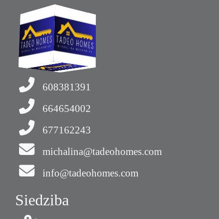
608381391
664654002
677162243
michalina@tadeohomes.com
info@tadeohomes.com
Siedziba