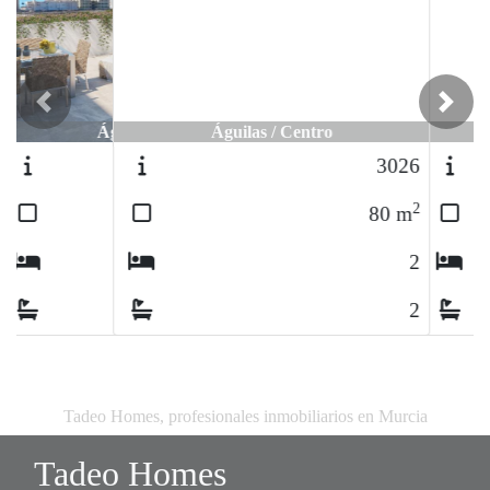
Previous
Next
Águilas / Centro
3026
2
80
m
2
2
Tadeo Homes, profesionales inmobiliarios en Murcia
Tadeo Homes