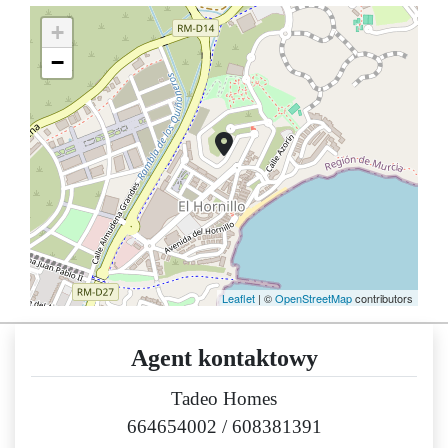
+
−
Leaflet
| ©
OpenStreetMap
contributors
Agent kontaktowy
Tadeo Homes
664654002
/
608381391