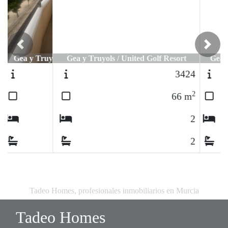
Previous
Next
Gea y Truyols / United Golf Resort
3424
2
66
m
2
2
Tadeo Homes, profesionales inmobiliarios en Murcia
Tadeo Homes