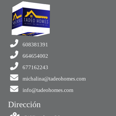
608381391
664654002
677162243
michalina@tadeohomes.com
info@tadeohomes.com
Dirección