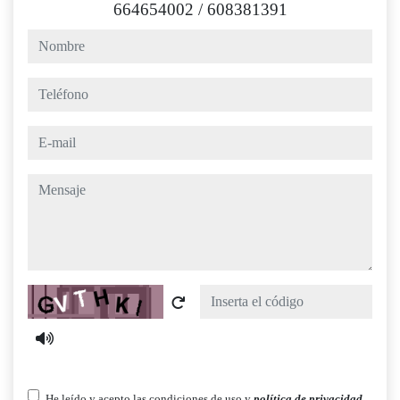
664654002
/
608381391
nombre
teléfono
e-mail
mensaje
Captcha
He leído y acepto las condiciones de uso y
política de privacidad