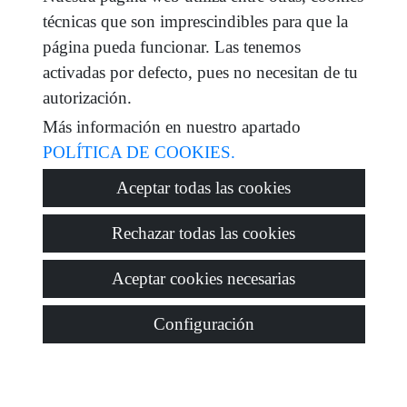
técnicas que son imprescindibles para que la
mensaje
página pueda funcionar. Las tenemos
activadas por defecto, pues no necesitan de tu
autorización.
Más información en nuestro apartado
Captcha
POLÍTICA DE COOKIES.
Aceptar todas las cookies
Enviar
Rechazar todas las cookies
Aceptar cookies necesarias
Configuración
© 2026
Tadeo Homes
·
Política de privacidad
·
Política de
cookies
·
Aviso legal
· Soporte:
Inmobigrama