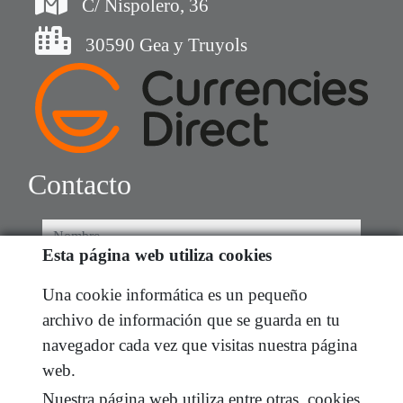
C/ Nispolero, 36
30590 Gea y Truyols
Contacto
nombre
Esta página web utiliza cookies
teléfono
Una cookie informática es un pequeño
archivo de información que se guarda en tu
e-mail
navegador cada vez que visitas nuestra página
web.
He leído y acepto las condiciones de uso y
política
de privacidad
Nuestra página web utiliza entre otras, cookies