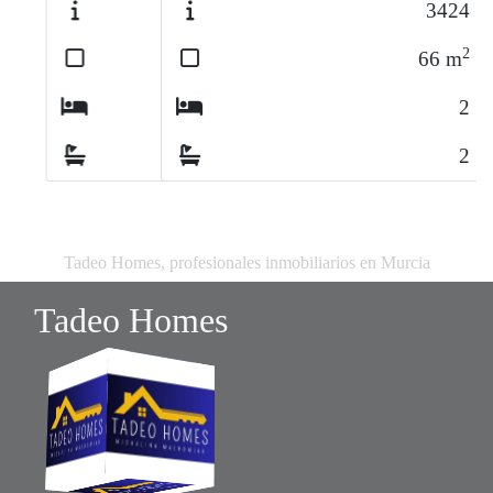
3424
2
66
m
2
2
Tadeo Homes, profesionales inmobiliarios en Murcia
Tadeo Homes