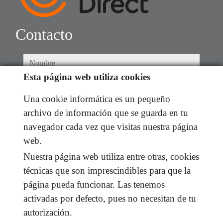
Contacto
nombre
Esta página web utiliza cookies
teléfono
Una cookie informática es un pequeño
archivo de información que se guarda en tu
e-mail
navegador cada vez que visitas nuestra página
web.
He leído y acepto las condiciones de uso y
política
de privacidad
Nuestra página web utiliza entre otras, cookies
técnicas que son imprescindibles para que la
mensaje
página pueda funcionar. Las tenemos
activadas por defecto, pues no necesitan de tu
autorización.