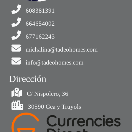
608381391
664654002
677162243
michalina@tadeohomes.com
info@tadeohomes.com
Dirección
C/ Nispolero, 36
30590 Gea y Truyols