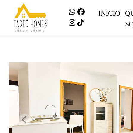
INICIO
Q
S