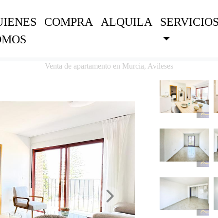
UIENES
COMPRA
ALQUILA
SERVICIO
OMOS
Venta de apartamento en Murcia, Avileses