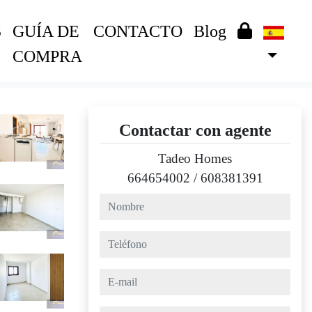
S
GUÍA DE
CONTACTO
Blog
COMPRA
Contactar con agente
Tadeo Homes
664654002
/
608381391
nombre
teléfono
e-mail