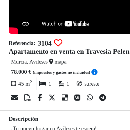
3104
Referencia:
Apartamento en venta en Travesia Pelene
Murcia, Avileses
mapa
78.000 €
(impuestos y gastos no incluídos)
2
45 m
1
1
sureste
Descripción
¡Tu nuevo hogar en Avileses te espera!