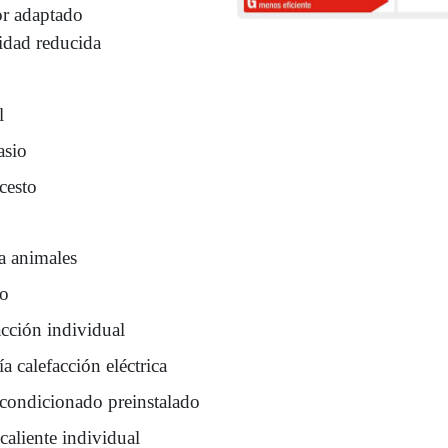
or adaptado
idad reducida
l
sio
cesto
a animales
ro
acción individual
a calefacción eléctrica
acondicionado preinstalado
caliente individual