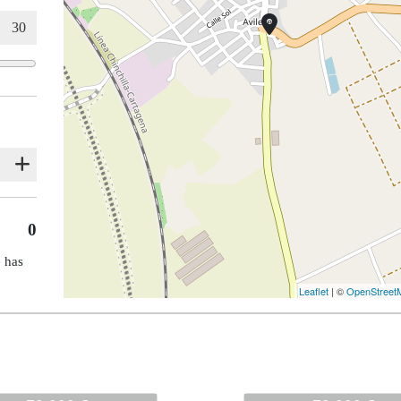
0
e has
Leaflet
| ©
OpenStreet