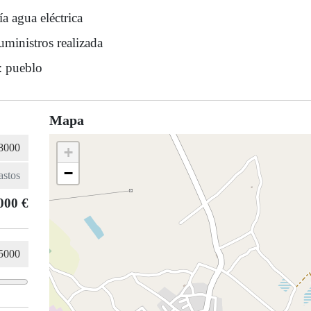
a agua eléctrica
uministros realizada
: pueblo
Mapa
+
−
000 €