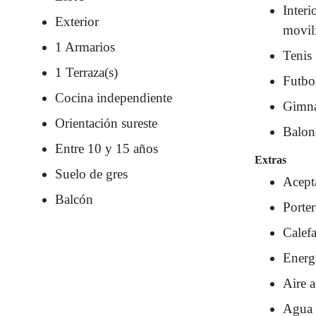
Interi
Exterior
movil
1 Armarios
Tenis
1 Terraza(s)
Futbo
Cocina independiente
Gimna
Orientación sureste
Balon
Entre 10 y 15 años
Extras
Suelo de gres
Acept
Balcón
Porte
Calef
Energí
Aire 
Agua 