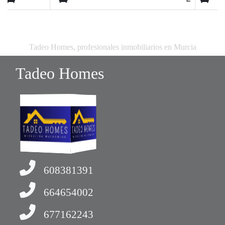
Tadeo Homes, profesionales inmobiliarios en Murcia
Tadeo Homes
608381391
664654002
677162243