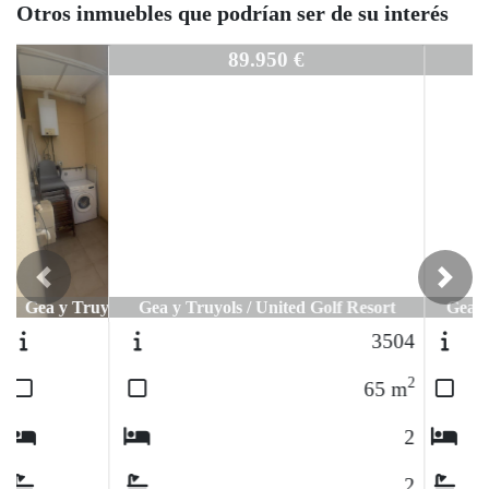
Otros inmuebles que podrían ser de su interés
3427
89.950 €
Previous
Next
Gea y Truyols / United Golf Resort
3504
2
65
m
2
2