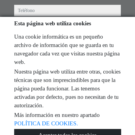
teléfono
Esta página web utiliza cookies
e-mail
Una cookie informática es un pequeño
He leído y acepto las condiciones de uso y
política
archivo de información que se guarda en tu
de privacidad
navegador cada vez que visitas nuestra página
mensaje
web.
Nuestra página web utiliza entre otras, cookies
técnicas que son imprescindibles para que la
página pueda funcionar. Las tenemos
Captcha
activadas por defecto, pues no necesitan de tu
autorización.
Más información en nuestro apartado
POLÍTICA DE COOKIES.
Enviar