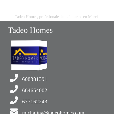
Tadeo Homes, profesionales inmobiliarios en Murcia
Tadeo Homes
608381391
664654002
677162243
michalina@tadeohomes.com