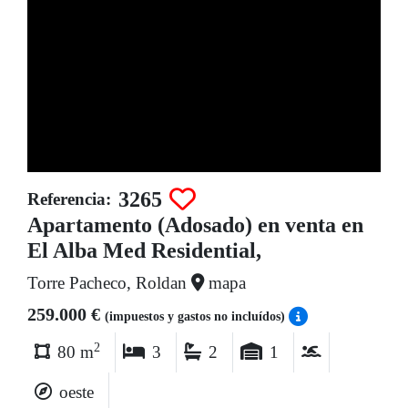
3265
Referencia:
Apartamento (Adosado) en venta en
El Alba Med Residential,
Torre Pacheco, Roldan
mapa
259.000 €
(impuestos y gastos no incluídos)
2
80 m
3
2
1
oeste