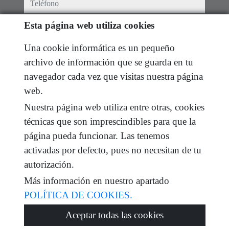
teléfono
Esta página web utiliza cookies
e-mail
Una cookie informática es un pequeño
He leído y acepto las condiciones de uso y
política
archivo de información que se guarda en tu
de privacidad
navegador cada vez que visitas nuestra página
mensaje
web.
Nuestra página web utiliza entre otras, cookies
técnicas que son imprescindibles para que la
página pueda funcionar. Las tenemos
Captcha
activadas por defecto, pues no necesitan de tu
autorización.
Más información en nuestro apartado
POLÍTICA DE COOKIES.
Enviar
Aceptar todas las cookies