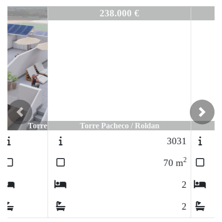
3265
238.000 €
Previous
Next
Torre Pacheco / Roldan
3031
2
70
m
2
2