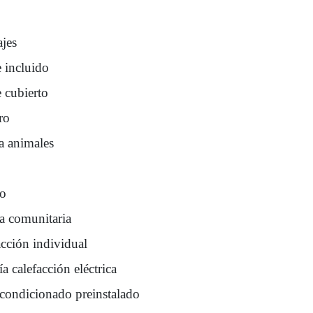
ajes
e incluido
 cubierto
ro
a animales
ro
na comunitaria
acción individual
a calefacción eléctrica
acondicionado preinstalado