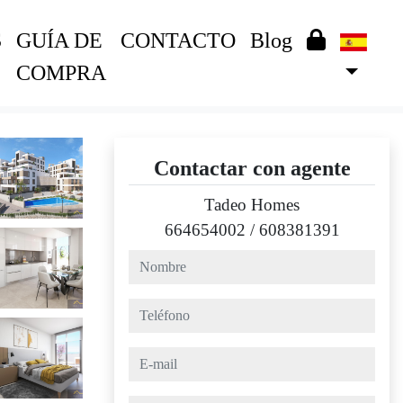
S
GUÍA DE
CONTACTO
Blog
COMPRA
Contactar con agente
Tadeo Homes
664654002
/
608381391
nombre
teléfono
e-mail