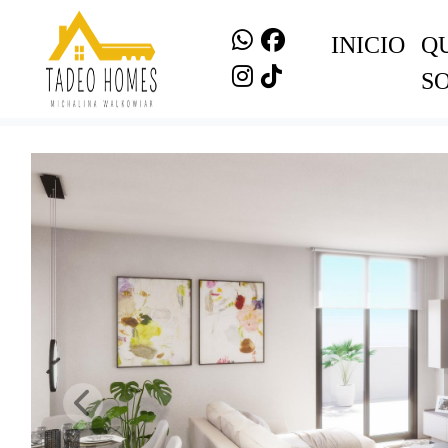
INICIO
Q
S