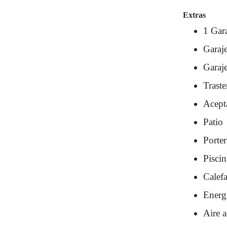
Extras
1 Gar
Garaj
Garaje
Traste
Acept
Patio
Porte
Pisci
Calef
Energí
Aire 