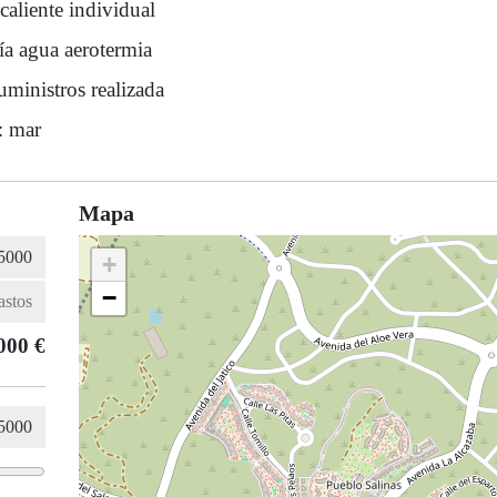
caliente individual
ía agua aerotermia
uministros realizada
: mar
Mapa
+
−
000 €