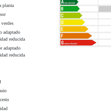
a planta
sor
 verdes
o adaptado
idad reducida
or adaptado
idad reducida
l
sio
cesto
idad