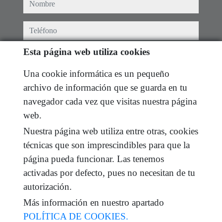
nombre
teléfono
Esta página web utiliza cookies
e-mail
Una cookie informática es un pequeño
He leído y acepto las condiciones de uso y
política
archivo de información que se guarda en tu
de privacidad
navegador cada vez que visitas nuestra página
mensaje
web.
Nuestra página web utiliza entre otras, cookies
técnicas que son imprescindibles para que la
página pueda funcionar. Las tenemos
Captcha
activadas por defecto, pues no necesitan de tu
autorización.
Más información en nuestro apartado
POLÍTICA DE COOKIES.
Enviar