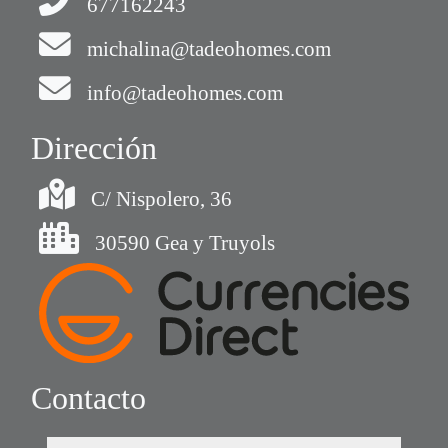
677162243
michalina@tadeohomes.com
info@tadeohomes.com
Dirección
C/ Nispolero, 36
30590 Gea y Truyols
Contacto