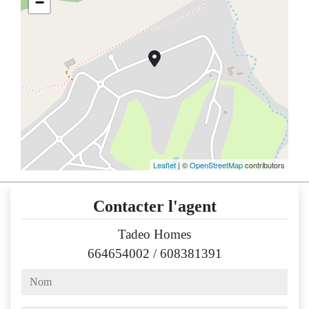
−
Leaflet
| ©
OpenStreetMap
contributors
Contacter l'agent
Tadeo Homes
664654002
/
608381391
nom