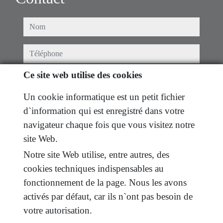
nom
téléphone
Ce site web utilise des cookies
email
Un cookie informatique est un petit fichier
Je l'ai lu et accepté les conditions d'utilisation et
d`information qui est enregistré dans votre
politique de confidentialité
navigateur chaque fois que vous visitez notre
message
site Web.
Notre site Web utilise, entre autres, des
cookies techniques indispensables au
fonctionnement de la page. Nous les avons
Captcha
activés par défaut, car ils n`ont pas besoin de
votre autorisation.