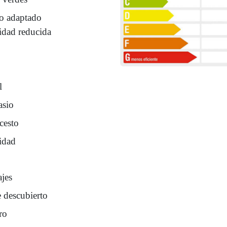
o adaptado
idad reducida
l
sio
cesto
idad
ajes
e descubierto
ro