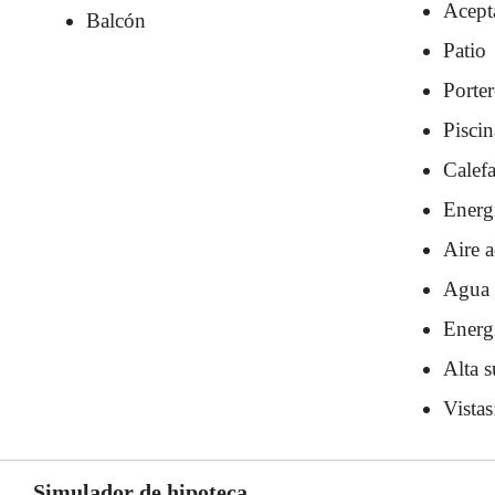
Acept
Balcón
Patio
Porte
Piscin
Calef
Energí
Aire 
Agua 
Energí
Alta s
Vista
Simulador de hipoteca