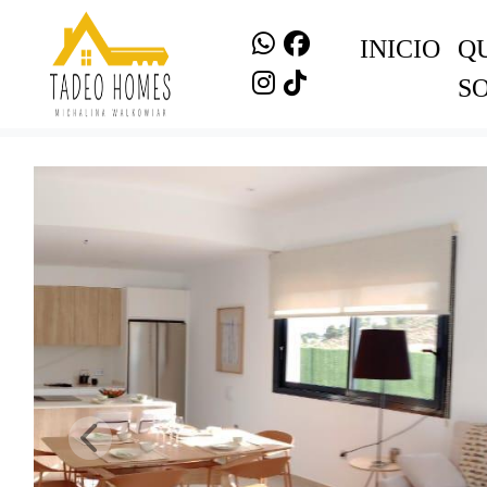
INICIO
Q
S