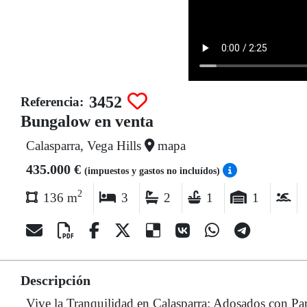
3452
Referencia:
Bungalow en venta
Calasparra, Vega Hills
mapa
435.000 €
(impuestos y gastos no incluídos)
2
136 m
3
2
1
1
Descripción
Vive la Tranquilidad en Calasparra: Adosados con Par