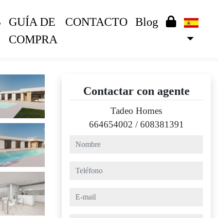
S
GUÍA DE
CONTACTO
Blog
COMPRA
Contactar con agente
Tadeo Homes
664654002
/
608381391
nombre
teléfono
e-mail