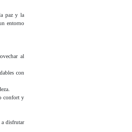
a paz y la
 un entorno
ovechar al
idables con
leza.
o confort y
a disfrutar