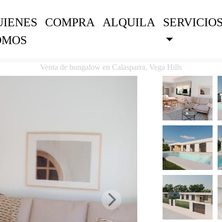
UIENES
COMPRA
ALQUILA
SERVICIO
OMOS
Venta de bungalow en Calasparra, Vega Hills