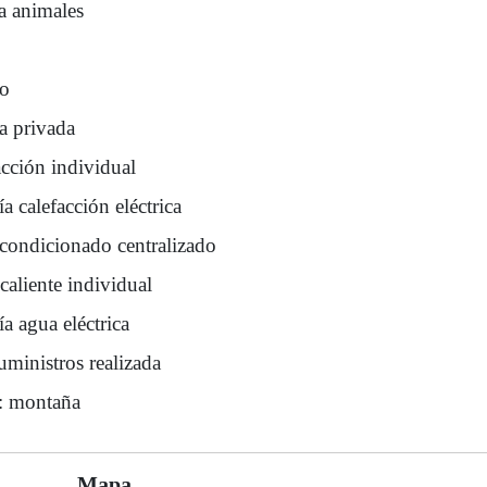
a animales
ro
a privada
acción individual
a calefacción eléctrica
acondicionado centralizado
caliente individual
a agua eléctrica
uministros realizada
s: montaña
Mapa