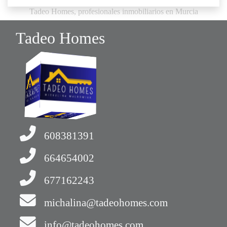
Tadeo Homes, profesionales inmobiliarios en Murcia
Tadeo Homes
608381391
664654002
677162243
michalina@tadeohomes.com
info@tadeohomes.com