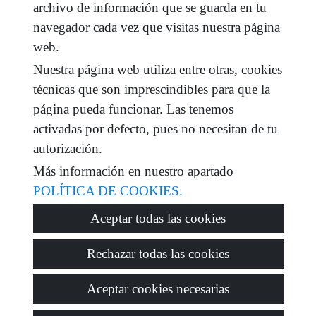
archivo de información que se guarda en tu
e-mail
navegador cada vez que visitas nuestra página
web.
He leído y acepto las condiciones de uso y
política
de privacidad
Nuestra página web utiliza entre otras, cookies
técnicas que son imprescindibles para que la
mensaje
página pueda funcionar. Las tenemos
activadas por defecto, pues no necesitan de tu
autorización.
Captcha
Más información en nuestro apartado
POLÍTICA DE COOKIES.
Aceptar todas las cookies
Enviar
Rechazar todas las cookies
Aceptar cookies necesarias