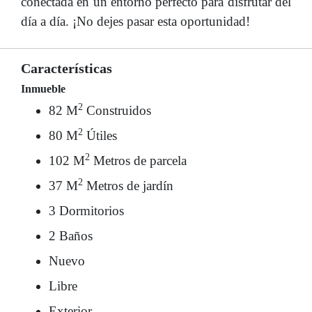
conectada en un entorno perfecto para disfrutar del
día a día. ¡No dejes pasar esta oportunidad!
Características
Inmueble
2
82 M
Construidos
2
80 M
Útiles
2
102 M
Metros de parcela
2
37 M
Metros de jardín
3 Dormitorios
2 Baños
Nuevo
Libre
Exterior