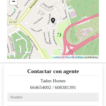
−
Leaflet
| ©
OpenStreetMap
contributors
Contactar con agente
Tadeo Homes
664654002
/
608381391
nombre