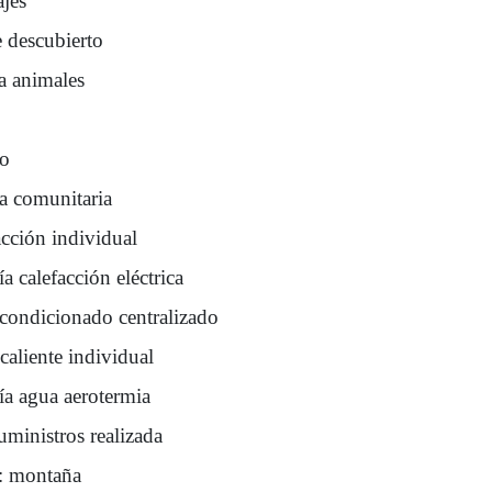
ajes
e descubierto
a animales
ro
na comunitaria
acción individual
a calefacción eléctrica
acondicionado centralizado
caliente individual
ía agua aerotermia
uministros realizada
s: montaña