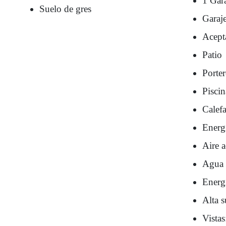
1 Gar
Suelo de gres
Garaj
Acept
Patio
Porte
Pisci
Calef
Energí
Aire 
Agua 
Energ
Alta s
Vista