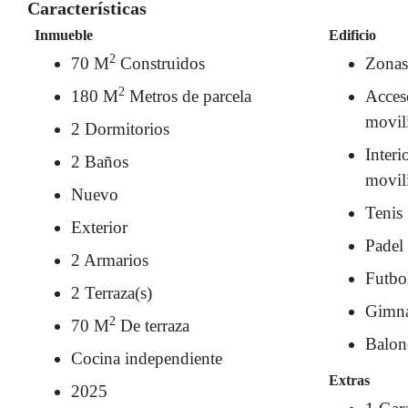
Características
Inmueble
Edificio
2
70 M
Construidos
Zonas
2
180 M
Metros de parcela
Acces
movil
2 Dormitorios
Interi
2 Baños
movil
Nuevo
Tenis
Exterior
Padel
2 Armarios
Futbo
2 Terraza(s)
Gimna
2
70 M
De terraza
Balon
Cocina independiente
Extras
2025