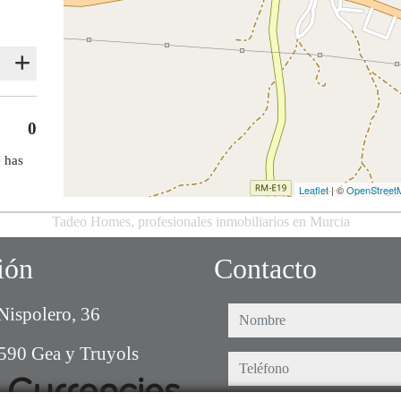
0
e has
Leaflet
| ©
OpenStreet
Tadeo Homes, profesionales inmobiliarios en Murcia
ión
Contacto
Nispolero, 36
nombre
590 Gea y Truyols
teléfono