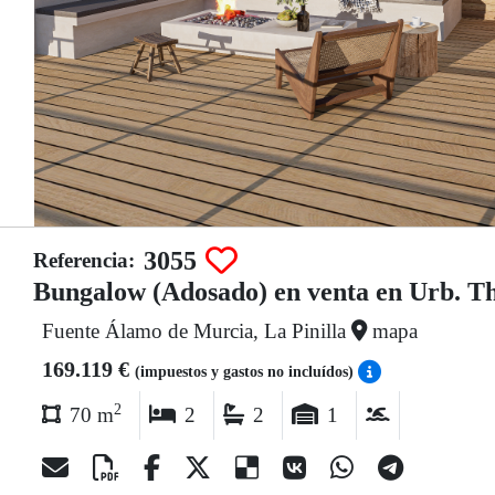
3055
Referencia:
Bungalow (Adosado) en venta en Urb. 
Fuente Álamo de Murcia, La Pinilla
mapa
169.119 €
(impuestos y gastos no incluídos)
2
70 m
2
2
1