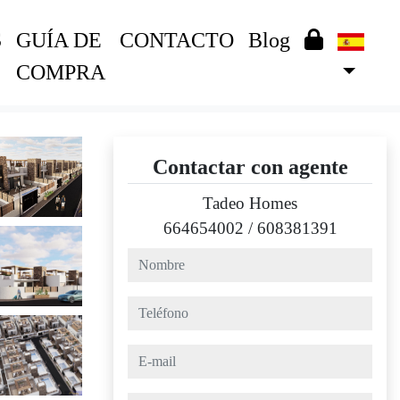
S
GUÍA DE
CONTACTO
Blog
COMPRA
Contactar con agente
Tadeo Homes
664654002
/
608381391
nombre
teléfono
e-mail