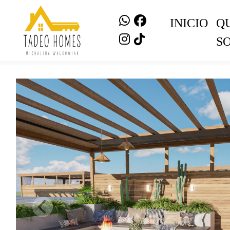
INICIO
Q
S