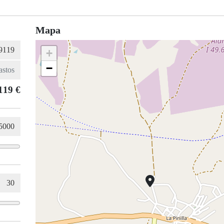
Mapa
+
−
119 €