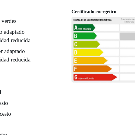
Certificado energético
 verdes
o adaptado
idad reducida
or adaptado
idad reducida
l
sio
cesto