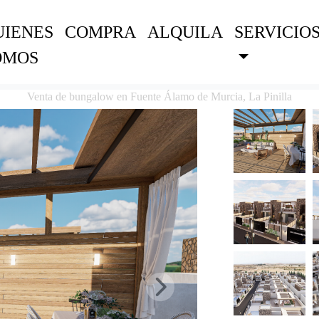
UIENES
COMPRA
ALQUILA
SERVICIO
OMOS
Venta de bungalow en Fuente Álamo de Murcia, La Pinilla