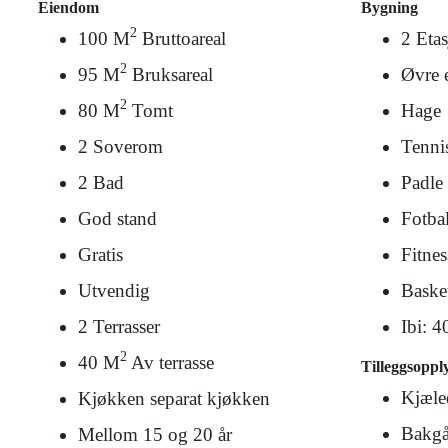
Eiendom
Bygning
2
100 M
Bruttoareal
2 Etas
2
95 M
Bruksareal
Øvre e
2
80 M
Tomt
Hage
2 Soverom
Tenni
2 Bad
Padle
God stand
Fotbal
Gratis
Fitnes
Utvendig
Baske
2 Terrasser
Ibi: 4
2
40 M
Av terrasse
Tilleggsoppl
Kjæled
Kjøkken separat kjøkken
Bakgå
Mellom 15 og 20 år