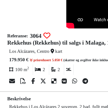
3064
Referanse:
Rekkehus (Rekkehus) til salgs i Malaga, 
Los Alcázares, Centro
kart
179.950 €
prisredusert 5.050 €
(skatter og avgifter ikke inkl
2
100 m
2
2
Beskrivelse
Rekkehus i Los Alcázares 2 soverom, 2 bad, fullt møb