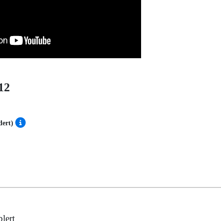
12
udert)
lert