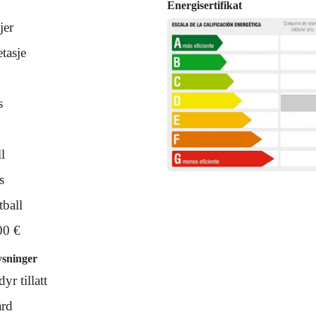
Energisertifikat
jer
tasje
s
l
s
tball
00 €
ysninger
yr tillatt
rd