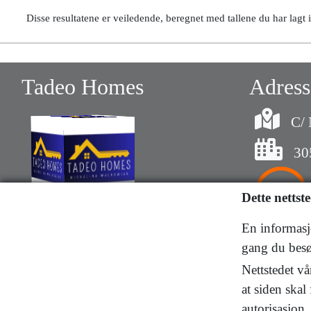
Disse resultatene er veiledende, beregnet med tallene du har lagt 
Tadeo Homes
Adress
C/ 
30
Dette nettst
608381391
En informasjo
gang du besøk
664654002
Nettstedet vå
677162243
at siden skal
autorisasjon.