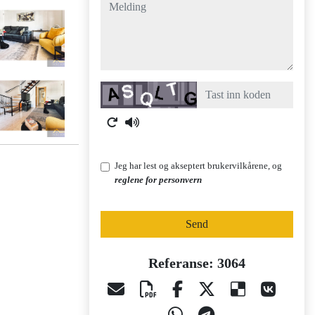
melding
Captcha
Jeg har lest og akseptert brukervilkårene, og
reglene for personvern
Send
Referanse: 3064