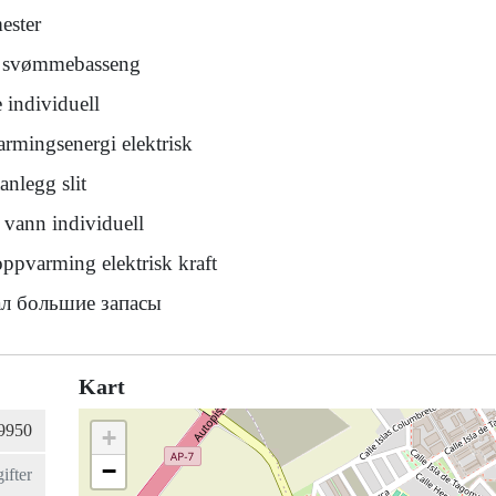
ester
s svømmebasseng
 individuell
rmingsenergi elektrisk
anlegg slit
 vann individuell
ppvarming elektrisk kraft
л большие запасы
Kart
+
−