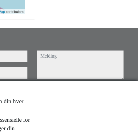
Map
contributors
melding
Captcha
en din hver
ukervilkårene,
sensielle for
Send
ger din