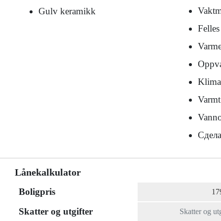
Vaktm
Gulv keramikk
Felle
Varme
Oppva
Klima
Varmt
Vanno
Сдела
Lånekalkulator
Boligpris
Skatter og utgifter