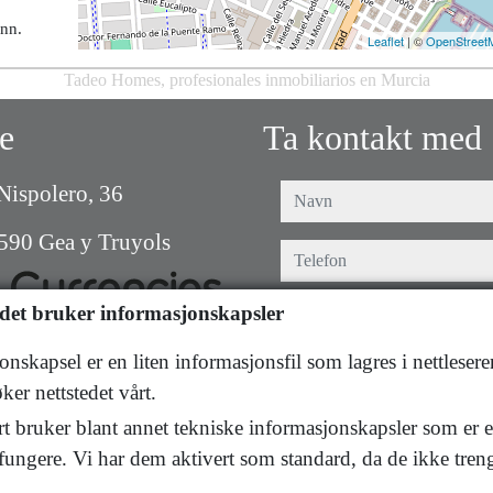
inn.
Leaflet
| ©
OpenStreet
Tadeo Homes, profesionales inmobiliarios en Murcia
e
Ta kontakt med
Nispolero, 36
navn
590 Gea y Truyols
telefon
edet bruker informasjonskapsler
e-post
nskapsel er en liten informasjonsfil som lagres i nettleser
Jeg har lest og akseptert br
er nettstedet vårt.
og
reglene for personvern
rt bruker blant annet tekniske informasjonskapsler som er es
 fungere. Vi har dem aktivert som standard, da de ikke tren