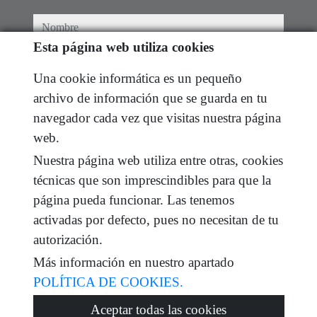
nombre
Esta página web utiliza cookies
teléfono
Una cookie informática es un pequeño
archivo de información que se guarda en tu
e-mail
navegador cada vez que visitas nuestra página
web.
He leído y acepto las condiciones de uso y
política
de privacidad
Nuestra página web utiliza entre otras, cookies
técnicas que son imprescindibles para que la
mensaje
página pueda funcionar. Las tenemos
activadas por defecto, pues no necesitan de tu
autorización.
Captcha
Más información en nuestro apartado
POLÍTICA DE COOKIES.
Aceptar todas las cookies