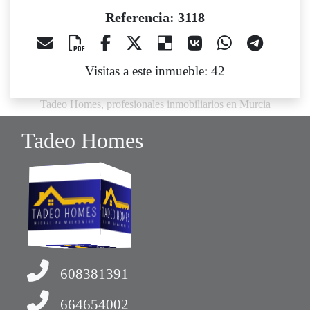
Referencia: 3118
Visitas a este inmueble: 42
Tadeo Homes, profesionales inmobiliarios en Murcia
Tadeo Homes
608381391
664654002