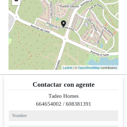
−
Leaflet
| ©
OpenStreetMap
contributors
Contactar con agente
Tadeo Homes
664654002
/
608381391
nombre