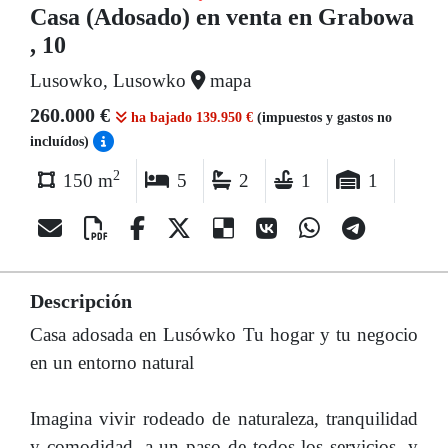
Casa (Adosado) en venta en Grabowa
, 10
Lusowko, Lusowko
mapa
260.000 €
ha bajado 139.950 €
(impuestos y gastos no
incluídos)
2
150 m
5
2
1
1
Descripción
Casa adosada en Lusówko Tu hogar y tu negocio
en un entorno natural
Imagina vivir rodeado de naturaleza, tranquilidad
y comodidad, a un paso de todos los servicios, y