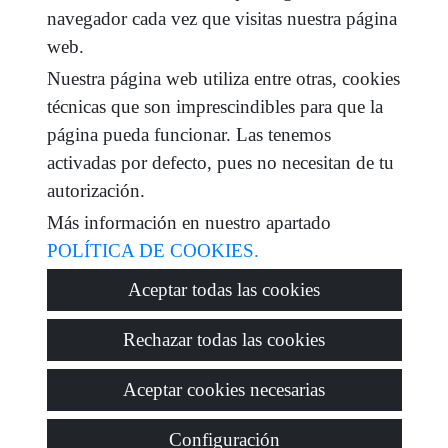
navegador cada vez que visitas nuestra página
web.
He leído y acepto las condiciones de uso y
política
de privacidad
Nuestra página web utiliza entre otras, cookies
técnicas que son imprescindibles para que la
mensaje
página pueda funcionar. Las tenemos
activadas por defecto, pues no necesitan de tu
autorización.
Captcha
Más información en nuestro apartado
POLÍTICA DE COOKIES.
Aceptar todas las cookies
Enviar
Rechazar todas las cookies
Aceptar cookies necesarias
Configuración