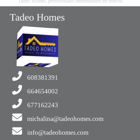
Tadeo Homes, profesionales inmobiliarios en Murcia
Tadeo Homes
608381391
664654002
677162243
michalina@tadeohomes.com
info@tadeohomes.com