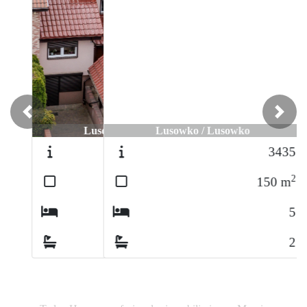
Previous
Next
Lusowko / Lusowko
3435
2
150
m
5
2