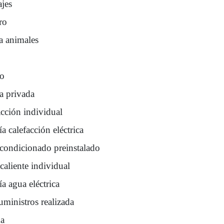
ajes
ro
a animales
ro
a privada
acción individual
a calefacción eléctrica
acondicionado preinstalado
caliente individual
a agua eléctrica
uministros realizada
a