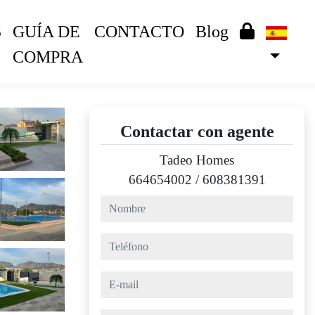
S
GUÍA DE
CONTACTO
Blog
COMPRA
Contactar con agente
Tadeo Homes
664654002
/
608381391
nombre
teléfono
e-mail