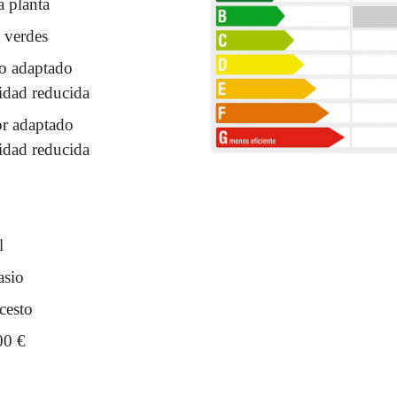
a planta
 verdes
o adaptado
idad reducida
or adaptado
idad reducida
l
sio
cesto
00 €