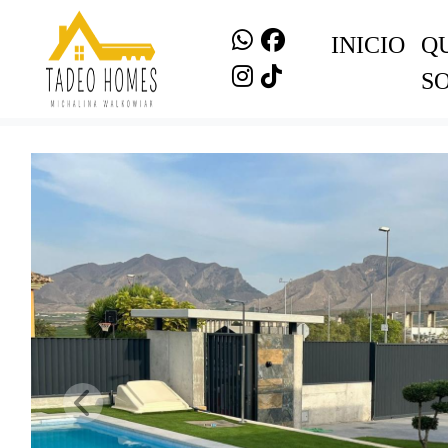
INICIO
Q
S