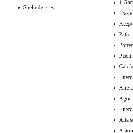
1 Gar
Suelo de gres
Traste
Acept
Patio
Porte
Piscin
Calef
Energí
Aire 
Agua 
Energí
Alta s
Alarm