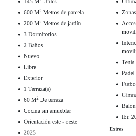
145 M
Útiles
Últim
2
600 M
Metros de parcela
Zonas
2
200 M
Metros de jardín
Acces
movil
3 Dormitorios
Interi
2 Baños
movil
Nuevo
Tenis
Libre
Padel
Exterior
Futbo
1 Terraza(s)
Gimna
2
60 M
De terraza
Balon
Cocina sin amueblar
Ibi: 2
Orientación este - oeste
Extras
2025