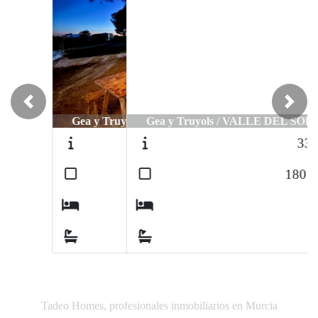
Previous
Next
Gea y Truyols / VALLE DEL SOL
3371
2
180
m
4
3
Tadeo Homes, profesionales inmobiliarios en Murcia