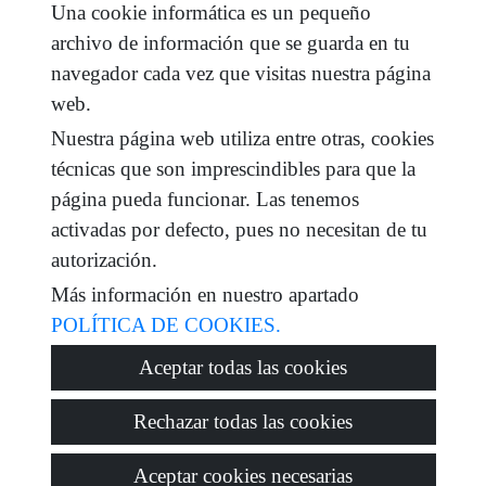
Una cookie informática es un pequeño
He leído y acepto las condiciones de uso y
política
archivo de información que se guarda en tu
de privacidad
navegador cada vez que visitas nuestra página
mensaje
web.
Nuestra página web utiliza entre otras, cookies
técnicas que son imprescindibles para que la
página pueda funcionar. Las tenemos
Captcha
activadas por defecto, pues no necesitan de tu
autorización.
Más información en nuestro apartado
POLÍTICA DE COOKIES.
Enviar
Aceptar todas las cookies
Rechazar todas las cookies
© 2026
Tadeo Homes
·
Política de privacidad
·
Política de
Aceptar cookies necesarias