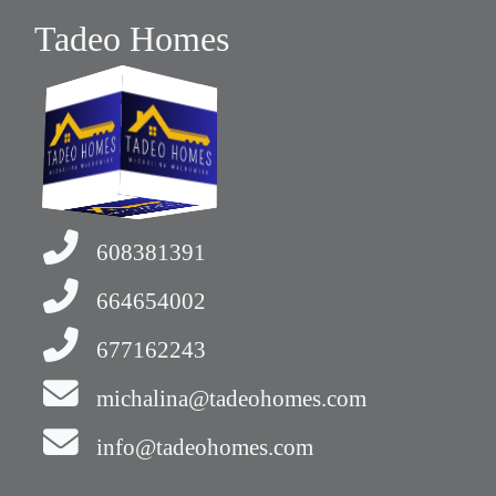
Tadeo Homes
608381391
664654002
677162243
michalina@tadeohomes.com
info@tadeohomes.com