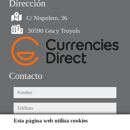
Dirección
C/ Nispolero, 36
30590 Gea y Truyols
Contacto
nombre
teléfono
Esta página web utiliza cookies
e-mail