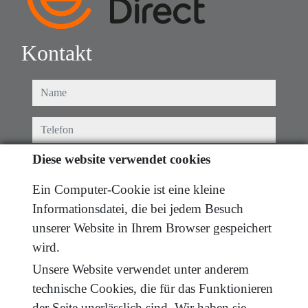
Kontakt
name
telefon
Diese website verwendet cookies
e-mail
Ein Computer-Cookie ist eine kleine
Ich haben die bedingungen gelesen und akzeptiere
Informationsdatei, die bei jedem Besuch
diese.
datenschutz
unserer Website in Ihrem Browser gespeichert
nachricht
wird.
Unsere Website verwendet unter anderem
technische Cookies, die für das Funktionieren
der Seite unerlässlich sind. Wir haben sie