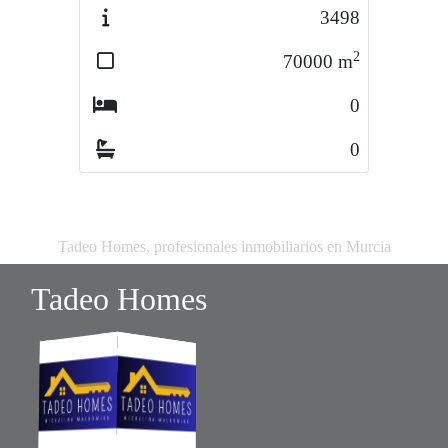
3498
3433
2
2
70000
m
70000
m
0
0
0
0
Tadeo Homes, profesionales inmobiliarios en Murcia
Tadeo Homes