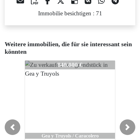
Immobilie besichtigen : 71
Weitere immobilien, die für sie interessant sein
könnten
3315
3315
3315
840.000 €
840.000 €
Previous
Next
Gea y Truyols / Caracolero
Gea y Truyols / Caracolero