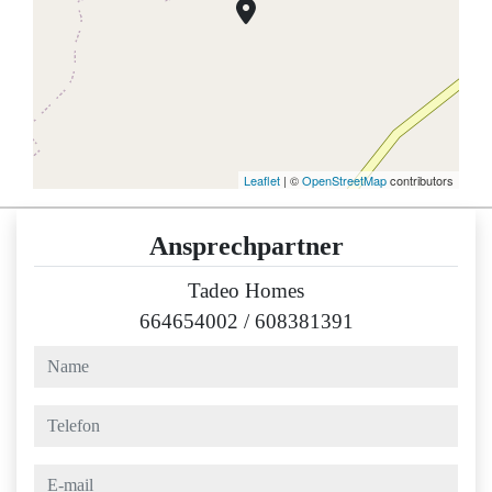
Leaflet
| ©
OpenStreetMap
contributors
Ansprechpartner
Tadeo Homes
664654002
/
608381391
name
telefon
e-mail