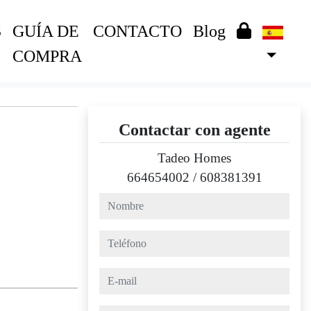
S
GUÍA DE
CONTACTO
Blog
COMPRA
Contactar con agente
Tadeo Homes
664654002
/
608381391
nombre
teléfono
e-mail