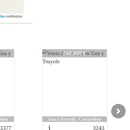
Map
contributors
3315
840.000 €
Next
lero
Gea y Truyols / Caracolero
3377
3243