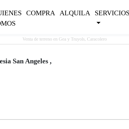
UIENES
COMPRA
ALQUILA
SERVICIO
OMOS
Venta de terreno en Gea y Truyols, Caracolero
esia San Angeles ,