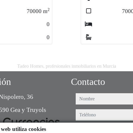
2
70000
m
700
0
0
Tadeo Homes, profesionales inmobiliarios en Murcia
ión
Contacto
Nispolero, 36
nombre
590 Gea y Truyols
teléfono
web utiliza cookies
e-mail