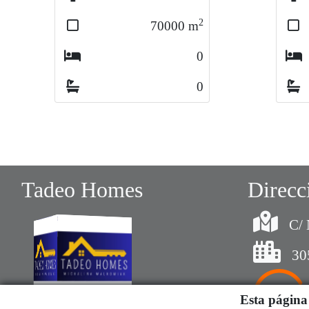
2
70000
m
0
0
Tadeo Homes
Direcc
C/ 
30
Esta página 