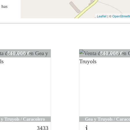
e has
Leaflet
| ©
OpenStreet
3315
840.000 €
840.000 €
 y Truyols / Caracolero
Gea y Truyols / Caraco
3433