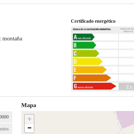
Certificado energético
s: montaña
En 
Mapa
+
−