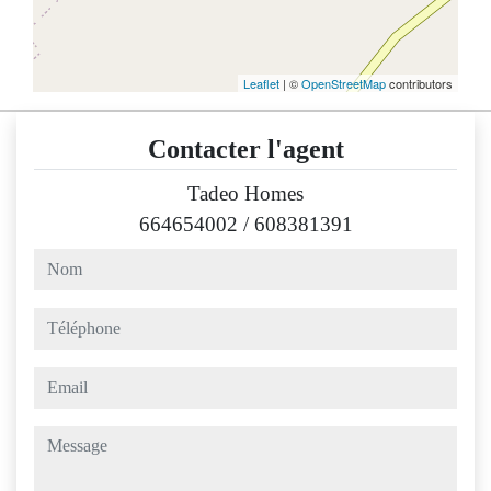
Leaflet
| ©
OpenStreetMap
contributors
Contacter l'agent
Tadeo Homes
664654002
/
608381391
nom
téléphone
email
message