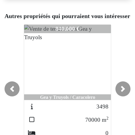
Autres propriétés qui pourraient vous intéresser
3315
3315
3315
840.000 €
840.000 €
Previous
Next
Gea y Truyols / Caracolero
Gea y Truyols / Caracolero
3498
3433
2
2
70000
m
70000
m
0
0