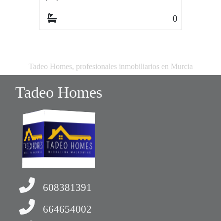
0
0
Tadeo Homes, profesionales inmobiliarios en Murcia
Tadeo Homes
608381391
664654002