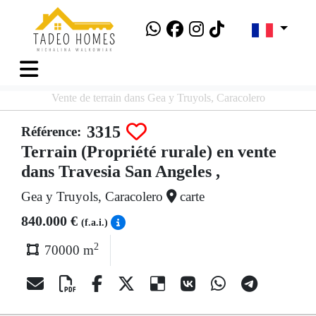
Vente de terrain dans Gea y Truyols, Caracolero
3315
Référence:
Terrain (Propriété rurale) en vente
dans Travesia San Angeles ,
Gea y Truyols, Caracolero
carte
840.000 €
(f.a.i.)
2
70000 m