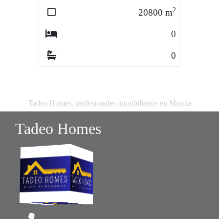
2
2
20800
m
20800
m
0
0
0
0
Tadeo Homes, profesionales inmobiliarios en Murcia
Tadeo Homes