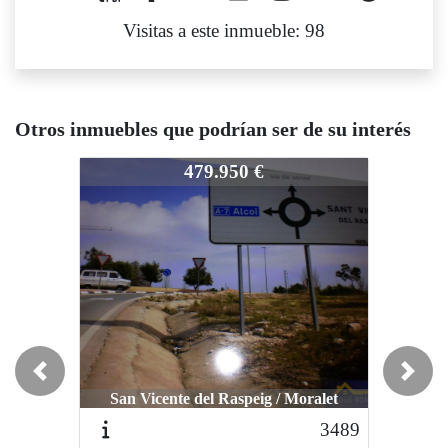
Visitas a este inmueble: 98
Otros inmuebles que podrían ser de su interés
66
3366
3366
479.950 €
479.950 €
Previous
Next
San Vicente del Raspeig / Moralet
San Vicente del Raspeig / Moralet
San Vic
3489
3421