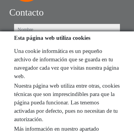
Contacto
nombre
Esta página web utiliza cookies
teléfono
Una cookie informática es un pequeño
archivo de información que se guarda en tu
e-mail
navegador cada vez que visitas nuestra página
web.
He leído y acepto las condiciones de uso y
política
de privacidad
Nuestra página web utiliza entre otras, cookies
técnicas que son imprescindibles para que la
mensaje
página pueda funcionar. Las tenemos
activadas por defecto, pues no necesitan de tu
autorización.
Captcha
Más información en nuestro apartado