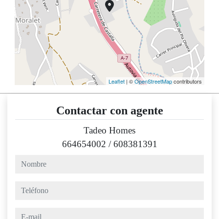
Leaflet
| ©
OpenStreetMap
contributors
Contactar con agente
Tadeo Homes
664654002
/
608381391
nombre
teléfono
e-mail