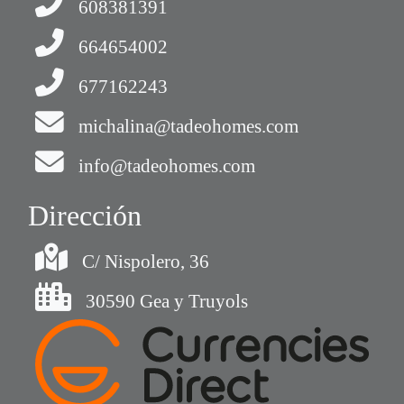
608381391
664654002
677162243
michalina@tadeohomes.com
info@tadeohomes.com
Dirección
C/ Nispolero, 36
30590 Gea y Truyols