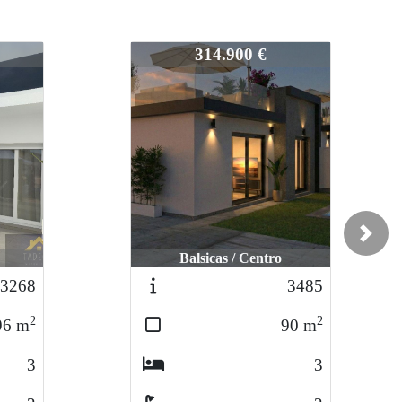
3112
325.000 €
Next
Balsicas / Centro
3485
3528
2
2
90
m
96
m
3
3