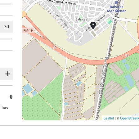
0
e has
Leaflet
| ©
OpenStreet