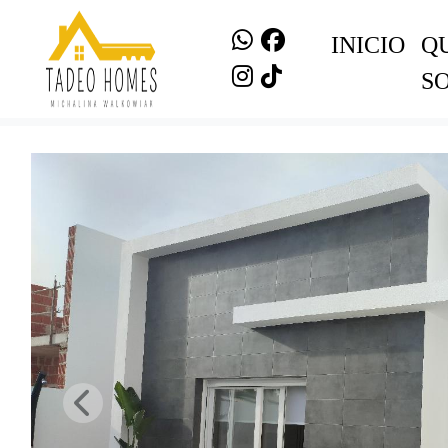
INICIO
Q
S