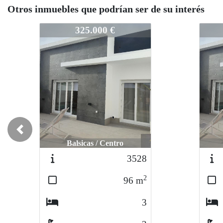
Otros inmuebles que podrían ser de su interés
3112
3112
325.000 €
Previous
Balsicas / Centro
3397
2
96
m
3