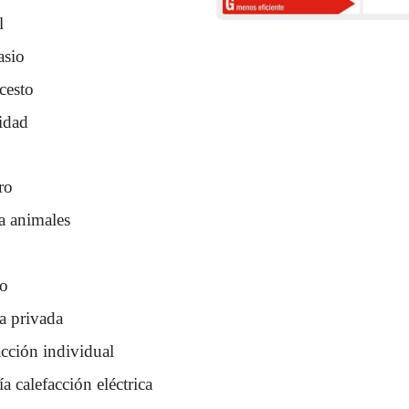
l
sio
cesto
idad
ro
a animales
ro
a privada
acción individual
a calefacción eléctrica