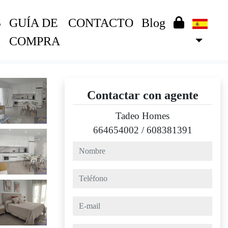
S
GUÍA DE
CONTACTO
Blog
COMPRA
Contactar con agente
Tadeo Homes
664654002
/
608381391
nombre
teléfono
e-mail