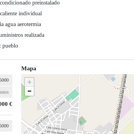
acondicionado preinstalado
caliente individual
ía agua aerotermia
uministros realizada
: pueblo
Mapa
+
−
000 €