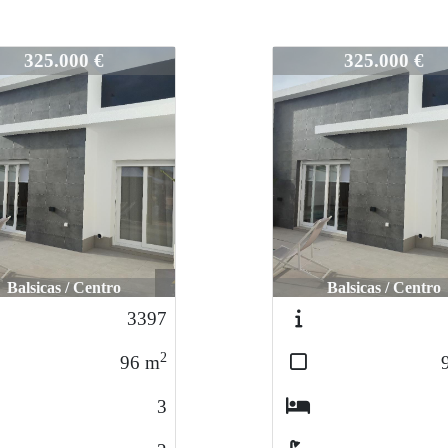
3112
325.000 €
314.900 €
Balsicas / Centro
Balsicas / Centro
3268
2
96
m
3