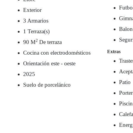
Futbo
Exterior
Gimna
3 Armarios
Balon
1 Terraza(s)
Segur
2
90 M
De terraza
Extras
Cocina con electrodomésticos
Traste
Orientación este - oeste
Acept
2025
Patio
Suelo de porcelánico
Porte
Piscin
Calef
Energí