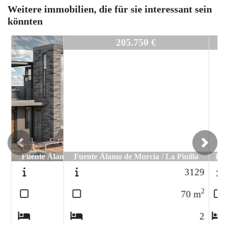
Weitere immobilien, die für sie interessant sein
könnten
3416
205.750 €
Previous
Next
Fuente Álamo de Murcia / La Pinilla
3129
2
70
m
2