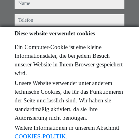
name
telefon
Diese website verwendet cookies
e-mail
Ein Computer-Cookie ist eine kleine
Ich haben die bedingungen gelesen und akzeptiere
Informationsdatei, die bei jedem Besuch
diese.
datenschutz
unserer Website in Ihrem Browser gespeichert
nachricht
wird.
Unsere Website verwendet unter anderem
technische Cookies, die für das Funktionieren
der Seite unerlässlich sind. Wir haben sie
Captcha
standardmäßig aktiviert, da sie Ihre
Autorisierung nicht benötigen.
Weitere Informationen in unserem Abschnitt
COOKIES-POLITIK.
Absenden