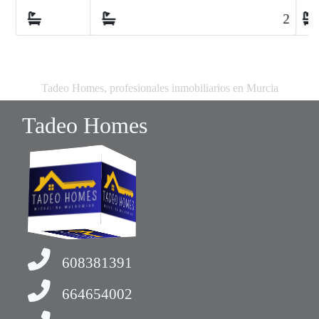
2
Tadeo Homes, profesionales inmobiliarios en Murcia
Tadeo Homes
608381391
664654002