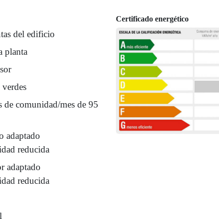
Certificado energético
tas del edificio
a planta
sor
 verdes
s de comunidad/mes de 95
o adaptado
idad reducida
or adaptado
idad reducida
l