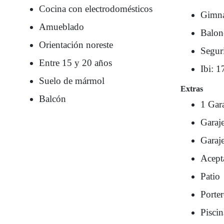
Cocina con electrodomésticos
Gimna
Amueblado
Balon
Orientación noreste
Segur
Entre 15 y 20 años
Ibi: 1
Suelo de mármol
Extras
Balcón
1 Gar
Garaj
Garaj
Acept
Patio
Porte
Pisci