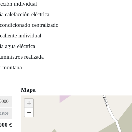
acción individual
a calefacción eléctrica
acondicionado centralizado
caliente individual
a agua eléctrica
uministros realizada
s: montaña
Mapa
+
−
000 €