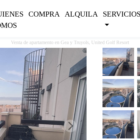
UIENES
COMPRA
ALQUILA
SERVICIO
OMOS
Venta de apartamento en Gea y Truyols, United Golf Resort