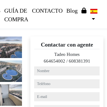
S
GUÍA DE
CONTACTO
Blog
COMPRA
Contactar con agente
Tadeo Homes
664654002
/
608381391
nombre
teléfono
e-mail