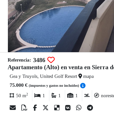
3486
Referencia:
Apartamento (Alto) en venta en Sierra de
Gea y Truyols, United Golf Resort
mapa
75.000 €
(impuestos y gastos no incluídos)
2
50 m
1
1
1
norest