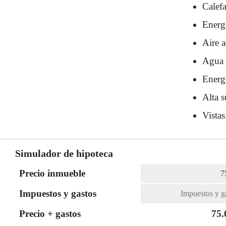
Calef
Energí
Aire 
Agua 
Energí
Alta s
Vista
Simulador de hipoteca
Precio inmueble
Impuestos y gastos
Precio + gastos
75.