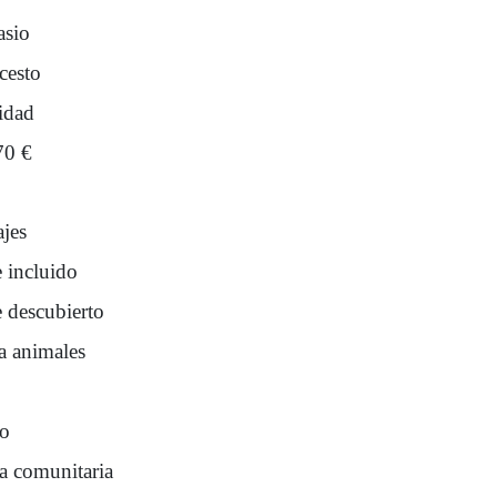
sio
cesto
idad
70 €
ajes
e incluido
e descubierto
a animales
ro
na comunitaria