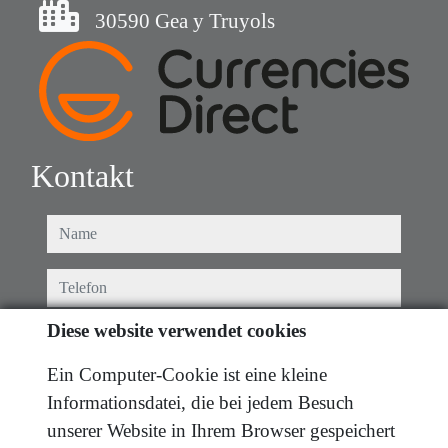
30590 Gea y Truyols
Kontakt
name
telefon
Diese website verwendet cookies
e-mail
Ein Computer-Cookie ist eine kleine
Ich haben die bedingungen gelesen und akzeptiere
Informationsdatei, die bei jedem Besuch
diese.
datenschutz
unserer Website in Ihrem Browser gespeichert