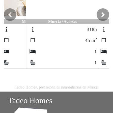
Previous
Next
Murcia / Avileses
3185
2
45
m
1
1
Tadeo Homes, profesionales inmobiliarios en Murcia
Tadeo Homes