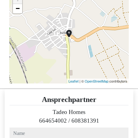
−
Leaflet
| ©
OpenStreetMap
contributors
Ansprechpartner
Tadeo Homes
664654002
/
608381391
name