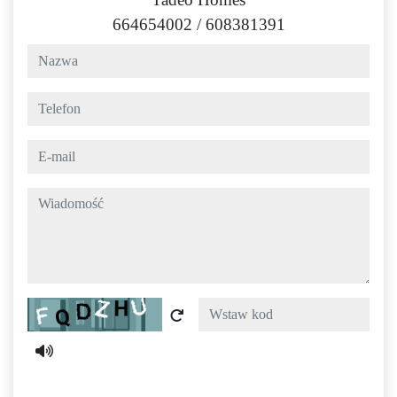
664654002
/
608381391
nazwa
telefon
e-mail
wiadomość
Captcha