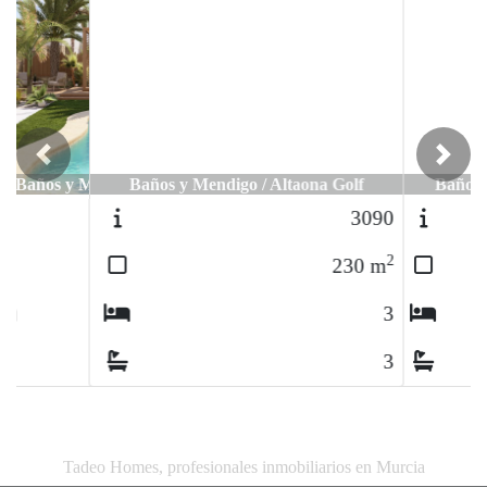
Previous
Next
Baños y Mendigo / Altaona Golf
3090
2
230
m
3
3
Tadeo Homes, profesionales inmobiliarios en Murcia