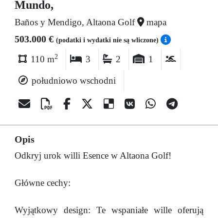
Mundo,
Baños y Mendigo, Altaona Golf
mapa
503.000 €
(podatki i wydatki nie są wliczone)
2
110 m
3
2
1
południowo wschodni
Opis
Odkryj urok willi Esence w Altaona Golf!
Główne cechy:
Wyjątkowy design: Te wspaniałe wille oferują