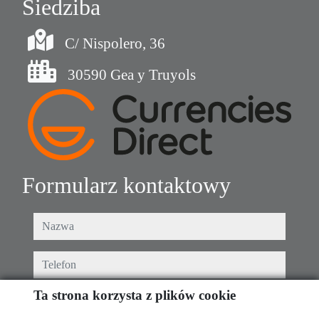
Siedziba
C/ Nispolero, 36
30590 Gea y Truyols
Formularz kontaktowy
nazwa
telefon
Ta strona korzysta z plików cookie
e-mail