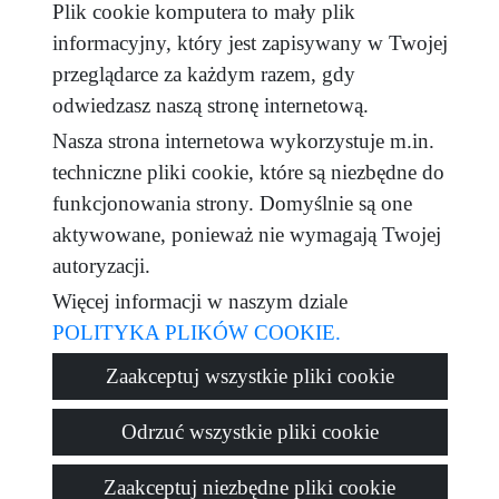
Plik cookie komputera to mały plik
Przeczytałem i akceptuję warunki użytkowania i
informacyjny, który jest zapisywany w Twojej
polityka prywatności
przeglądarce za każdym razem, gdy
wiadomość
odwiedzasz naszą stronę internetową.
Nasza strona internetowa wykorzystuje m.in.
techniczne pliki cookie, które są niezbędne do
funkcjonowania strony. Domyślnie są one
Captcha
aktywowane, ponieważ nie wymagają Twojej
autoryzacji.
Więcej informacji w naszym dziale
POLITYKA PLIKÓW COOKIE.
Wysłać
Zaakceptuj wszystkie pliki cookie
Odrzuć wszystkie pliki cookie
© 2026
Tadeo Homes
·
Polityka prywatności
·
Polityka plików
Zaakceptuj niezbędne pliki cookie