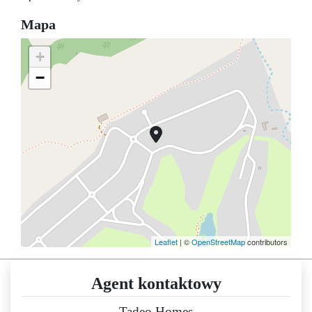
Mapa
+
−
Leaflet
| ©
OpenStreetMap
contributors
Agent kontaktowy
Tadeo Homes