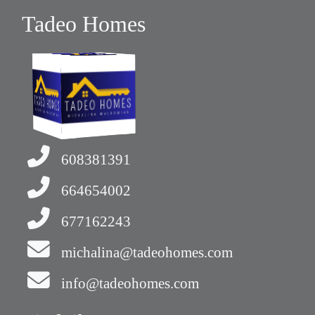
Tadeo Homes
608381391
664654002
677162243
michalina@tadeohomes.com
info@tadeohomes.com