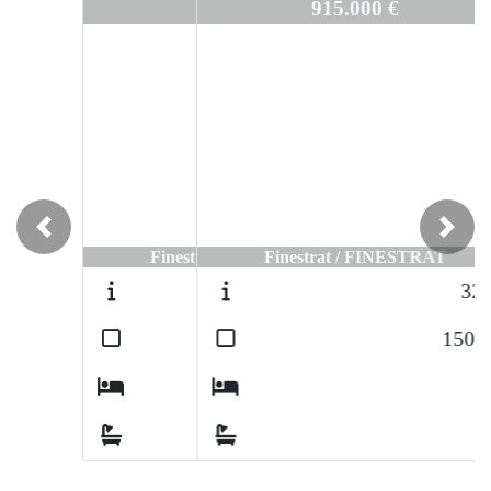
3470
915.000 €
Previous
Next
Finestrat / FINESTRAT
3205
2
150
m
3
3