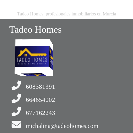
Tadeo Homes, profesionales inmobiliarios en Murcia
Tadeo Homes
608381391
664654002
677162243
michalina@tadeohomes.com