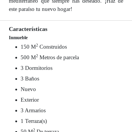
mediterráneo que siempre has deseado. ¡Haz de
este paraíso tu nuevo hogar!
Características
Inmueble
2
150 M
Construidos
2
500 M
Metros de parcela
3 Dormitorios
3 Baños
Nuevo
Exterior
3 Armarios
1 Terraza(s)
2
50 M
De terraza