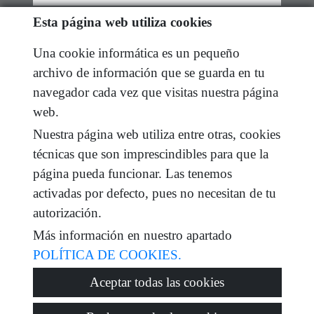
Esta página web utiliza cookies
e-mail
Una cookie informática es un pequeño
He leído y acepto las condiciones de uso y
política
archivo de información que se guarda en tu
de privacidad
navegador cada vez que visitas nuestra página
mensaje
web.
Nuestra página web utiliza entre otras, cookies
técnicas que son imprescindibles para que la
página pueda funcionar. Las tenemos
Captcha
activadas por defecto, pues no necesitan de tu
autorización.
Más información en nuestro apartado
POLÍTICA DE COOKIES.
Enviar
Aceptar todas las cookies