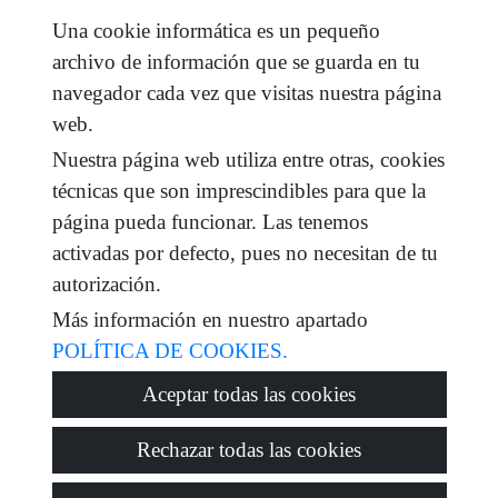
Una cookie informática es un pequeño
He leído y acepto las condiciones de uso y
política
archivo de información que se guarda en tu
de privacidad
navegador cada vez que visitas nuestra página
mensaje
web.
Nuestra página web utiliza entre otras, cookies
técnicas que son imprescindibles para que la
página pueda funcionar. Las tenemos
Captcha
activadas por defecto, pues no necesitan de tu
autorización.
Más información en nuestro apartado
POLÍTICA DE COOKIES.
Enviar
Aceptar todas las cookies
Rechazar todas las cookies