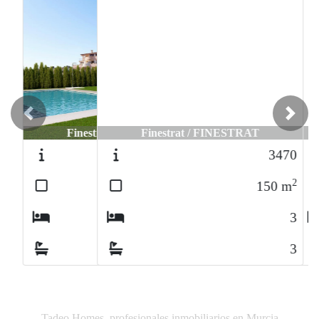
Previous
Next
Finestrat / FINESTRAT
3470
2
150
m
3
3
Tadeo Homes, profesionales inmobiliarios en Murcia