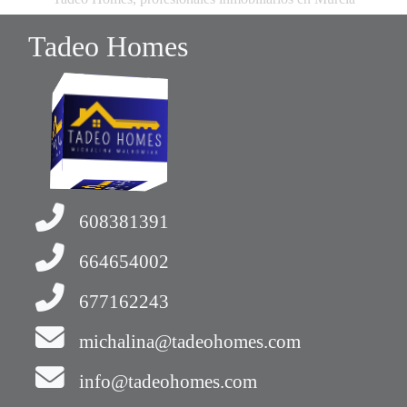
Tadeo Homes
608381391
664654002
677162243
michalina@tadeohomes.com
info@tadeohomes.com