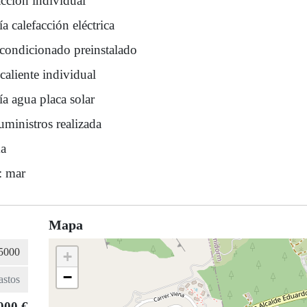
acción individual
a calefacción eléctrica
acondicionado preinstalado
caliente individual
a agua placa solar
uministros realizada
a
: mar
Mapa
+
−
000 €