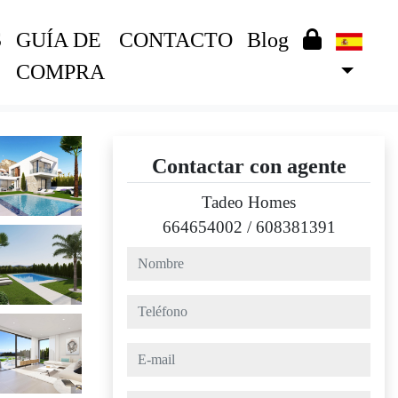
S
GUÍA DE
CONTACTO
Blog
COMPRA
Contactar con agente
Tadeo Homes
664654002
/
608381391
nombre
teléfono
e-mail