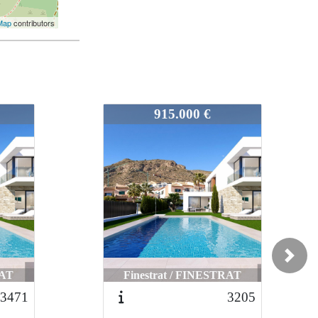
Map
contributors
3046
1.195.000 €
Next
RAT
Finestrat / FINESTRAT
3205
3350