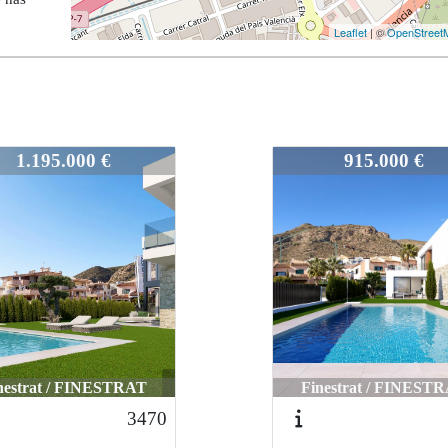
Leaflet
| ©
OpenStreet
3046
915.000 €
915.000 €
nestrat / FINESTRAT
Finestrat / FINEST
3471