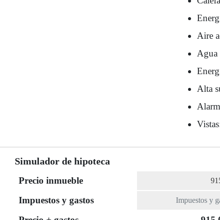
Calef
Energí
Aire 
Agua 
Energí
Alta s
Alarm
Vistas
Simulador de hipoteca
Precio inmueble
Impuestos y gastos
Precio + gastos
915.