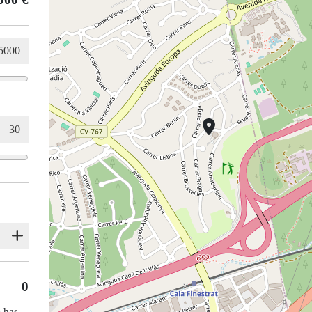
0
e has