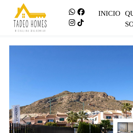
INICIO
Q
S