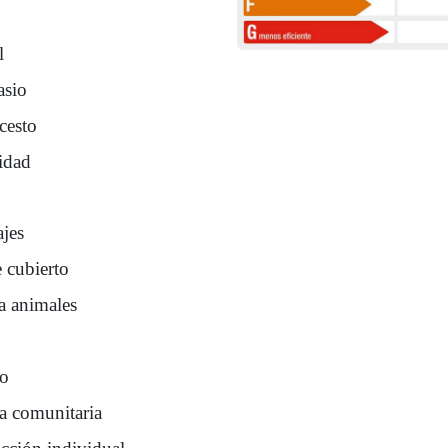
l
sio
cesto
idad
ajes
 cubierto
a animales
ro
na comunitaria